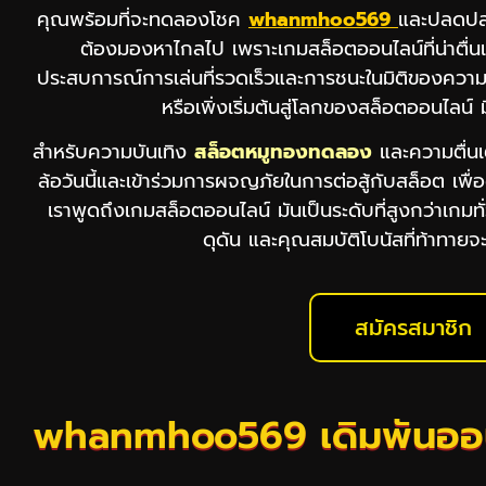
คุณพร้อมที่จะทดลองโชค
whanmhoo569
และปลดปล่
ต้องมองหาไกลไป เพราะเกมสล็อตออนไลน์ที่น่าตื่นเ
ประสบการณ์การเล่นที่รวดเร็วและการชนะในมิติของความยิ่
หรือเพิ่งเริ่มต้นสู่โลกของสล็อตออนไลน์
สำหรับความบันเทิง
สล็อตหมูทองทดลอง
และความตื่นเ
ล้อวันนี้และเข้าร่วมการผจญภัยในการต่อสู้กับสล็อต เพื่อ
เราพูดถึงเกมสล็อตออนไลน์ มันเป็นระดับที่สูงกว่าเกมทั่
ดุดัน และคุณสมบัติโบนัสที่ท้าทาย
สมัครสมาชิก
whanmhoo569 เดิมพันออน