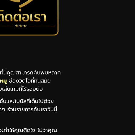
าที่นี่คุณสามารถค้นพบหลาก
หมู
ช่องวิดีโอที่ทันสมัย
เล่นเกมที่ไร้รอยต่อ
่นและโบนัสที่เต็มไปด้วย
 ร่วมรายการกับเราวันนี้
ะทำให้คุณติดใจ ไม่ว่าคุณ