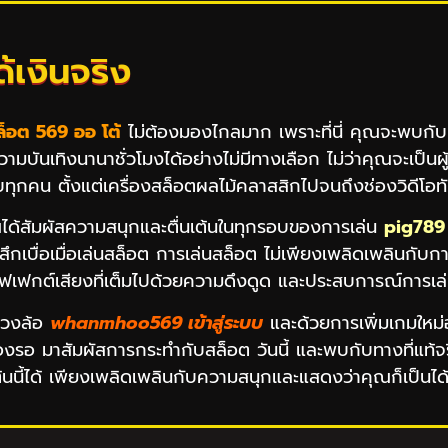
้เงินจริง
ล็อต 569 ออ โต้
ไม่ต้องมองไกลมาก เพราะที่นี่ คุณจะพบกับ
บันเทิงนานาชั่วโมงได้อย่างไม่มีทางเลือก ไม่ว่าคุณจะเป็นผู้
ทุกคน ตั้งแต่เครื่องสล็อตผลไม้คลาสสิกไปจนถึงช่องวิดีโอท
ด้สัมผัสความสนุกและตื่นเต้นในทุกรอบของการเล่น
pig789 เ
นรู้สึกเบื่อเมื่อเล่นสล็อต การเล่นสล็อต ไม่เพียงเพลิดเพลินกั
ฟเฟกต์เสียงที่เต็มไปด้วยความดึงดูด และประสบการณ์การเล่น
ุนวงล้อ
whanmhoo569 เข้าสู่ระบบ
และด้วยการเพิ่มเกมใหม่อ
ม่ต้องรอ มาสัมผัสการกระทำกับสล็อต วันนี้ และพบกับทางที่แท้จริง
นนี้ได้ เพียงเพลิดเพลินกับความสนุกและแสดงว่าคุณก็เป็นได้