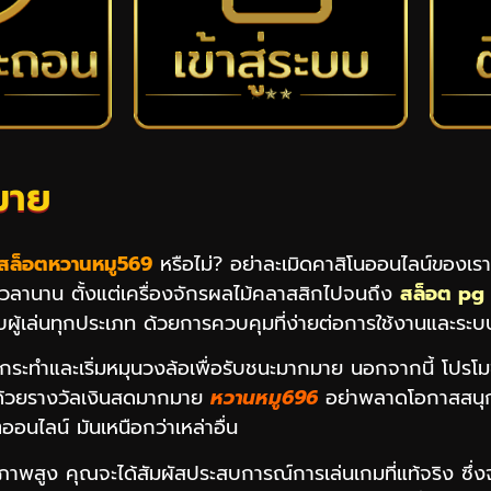
มาย
สล็อตหวานหมู569
หรือไม่? อย่าละเมิดคาสิโนออนไลน์ของเร
ลานาน ตั้งแต่เครื่องจักรผลไม้คลาสสิกไปจนถึง
สล็อต pg 
หรับผู้เล่นทุกประเภท ด้วยการควบคุมที่ง่ายต่อการใช้งานและระบบ
ระทำและเริ่มหมุนวงล้อเพื่อรับชนะมากมาย นอกจากนี้ โปรโมชั
ด้วยรางวัลเงินสดมากมาย
หวานหมู696
อย่าพลาดโอกาสสนุกๆ
นไลน์ มันเหนือกว่าเหล่าอื่น
ภาพสูง คุณจะได้สัมผัสประสบการณ์การเล่นเกมที่แท้จริง ซึ่งจ