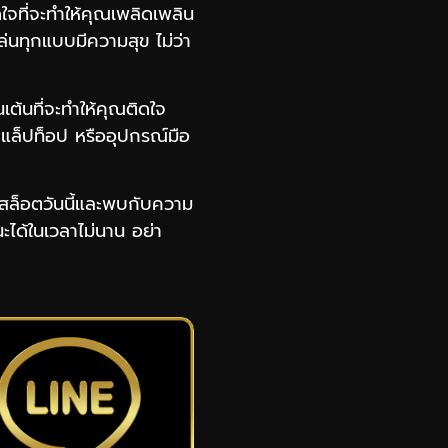
ใจที่จะทำให้คุณเพลิดเพลิน
ล่นทุกแบบมีความสุข ไม่ว่า
เต้นที่จะทำให้คุณติดใจ
ป แล็ปท็อป หรืออุปกรณ์มือ
ล็อตวันนี้และพบกับความ
นะได้ในเวลาไม่นาน อย่า