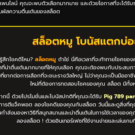
ยเพนไลน์ คุณจะพบตัวเลือกมากมาย และด้วยโอกาสที่จะได้รับร
สัมผัสความตื่นเต้นของสล็อต
สล็อตหมู โบนัสแตกบ่
รู้สึกโชคดีไหม?
สล็อตหมู
ถ้าใช่ นี่คือเวลาที่จะท้าทายโชคของ
ตที่น่าตื่นเต้นมากมายที่ให้คุณเลือก คุณจะต้องพบกับประสบ
มที่ยากต่อการเลือกที่จะชนะรางวัลใหญ่ ไม่ว่าคุณจะเป็นมืออาช
ใหม่ที่ต้องการทดสอบโชคของคุณ สล็อต มีทั้
กนี้ ด้วยโปรโมชั่นและโบนัสปกติที่คุณจะได้รับ
Pig 789 pan
นการตีแจ็คพอต ลองโชคดีของคุณกับสล็อต วันนี้และดูสิ่งที
ณกำลังมองหาวิธีที่สนุกสนานและน่าตื่นเต้นในการใช้เวลาของคุณ
ลองสล็อต ! ด้วยอินเทอร์เฟซที่ใช้งานง่ายและเล่นเกมที