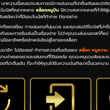
? บทความนี้เสนอประสบการณ์การเล่นเกมที่น่าตื่นเต้นและน่าติด
ละโบนัสที่หลากหลาย
สล็อตหมูบิน
มีความหลากหลายที่ทำให้ผู้เ
นสมัยกว่าที่มีรอบโบนัสที่ท้าทาย มีทุกอย่าง
ยอดเยี่ยม การเล่นเกมที่นุ่มนวล และคุณสมบัติโบนัสที่น่าตื่น
าถึงและการเริ่มเล่นเป็นเรื่องง่าย ไม่ว่าคุณจะเล่นบนเดสก์ท็อ
ป็นมืออาชีพหรือนักพนันใหม่สู่โลกของสล็อต
ับมาอีก ไม่ต้องรอ! ท้าทายความตื่นเต้นของ
สล็อต หมูหวาน
ส
ี่ใช้งานง่ายของเราและเล่นเกมที่ไร้รอยต่อ คุณจะหมุนวงล้อและช
ี่น่าตื่นเต้น ที่จะทำให้คุณได้รับความบันเทิงมาเป็นเวลานาน