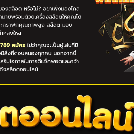
ของสล็อต หรือไม่? อย่าเพิ่งมองไกล
ากมายพร้อมด้วยเครื่องสล็อตให้คุณได้
ยและกราฟิกคุณภาพสูง สล็อต มอบ
น่าหลงใหล
g789 สมัคร
ไม่ว่าคุณจะเป็นผู้เล่นที่มี
มีสิ่งที่ตอบสนองทุกคน นอกจากนี้
เสริมโอกาสในการตีแจ็คพอตและคว้า
ูดถึงสล็อตออนไลน์