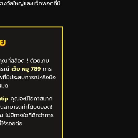
างวัลใหญ่และแจ็คพอตที่มี
อย
คุณที่สล็อต ! ด้วยเกม
การณ์
เว็บ หมู 789
การ
ีพที่มีประสบการณ์หรือมือ
งหมด
tip
คุณจะมีโอกาสมาก
่คุณสามารถทำได้บนยอด!
 ไม่มีทางใดที่ดีกว่าการ
่ไร้รอยต่อ